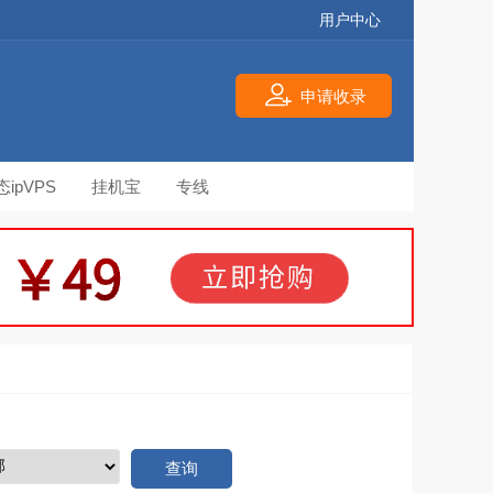
用户中心
申请收录
态ipVPS
挂机宝
专线
查询