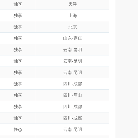
独享
天津
独享
上海
独享
北京
独享
山东-枣庄
独享
云南-昆明
独享
云南-昆明
独享
云南-昆明
独享
四川-成都
独享
四川-眉山
独享
四川-成都
独享
四川-成都
静态
云南-昆明