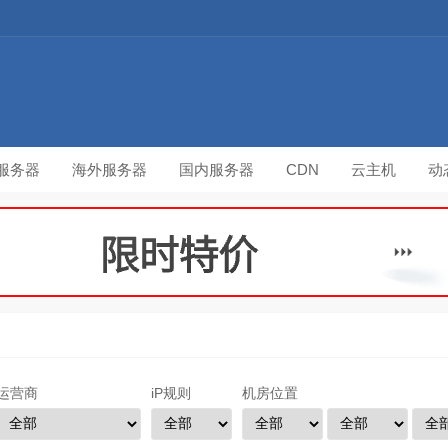
服务器
海外服务器
国内服务器
CDN
云主机
动
运营商
iP规则
机房位置