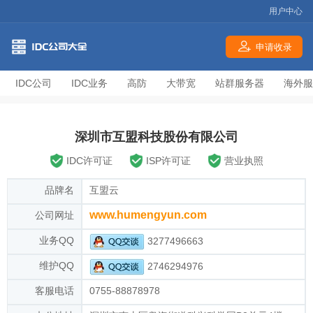
用户中心
申请收录
IDC公司
IDC业务
高防
大带宽
站群服务器
海外服
深圳市互盟科技股份有限公司
IDC许可证
ISP许可证
营业执照
品牌名
互盟云
www.humengyun.com
公司网址
业务QQ
3277496663
维护QQ
2746294976
客服电话
0755-88878978