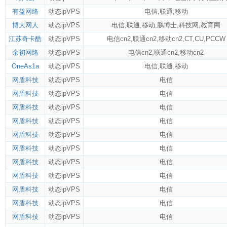
有益网络
动态ipVPS
电信
,
联通
,
移动
博大网人
动态ipVPS
电信
,
联通
,
移动
,
鹏博士
,
科技网
,
教育网
江苏奇卡酷
动态ipVPS
电信cn2
,
联通cn2
,
移动cn2
,
CT
,
CU
,
PCCW
余初网络
动态ipVPS
电信cn2
,
联通cn2
,
移动cn2
OneAs1a
动态ipVPS
电信
,
联通
,
移动
网盾科技
动态ipVPS
电信
网盾科技
动态ipVPS
电信
网盾科技
动态ipVPS
电信
网盾科技
动态ipVPS
电信
网盾科技
动态ipVPS
电信
网盾科技
动态ipVPS
电信
网盾科技
动态ipVPS
电信
网盾科技
动态ipVPS
电信
网盾科技
动态ipVPS
电信
网盾科技
动态ipVPS
电信
网盾科技
动态ipVPS
电信