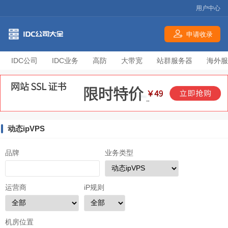
用户中心
申请收录
IDC公司
IDC业务
高防
大带宽
站群服务器
海外服
动态ipVPS
品牌
业务类型
运营商
iP规则
机房位置