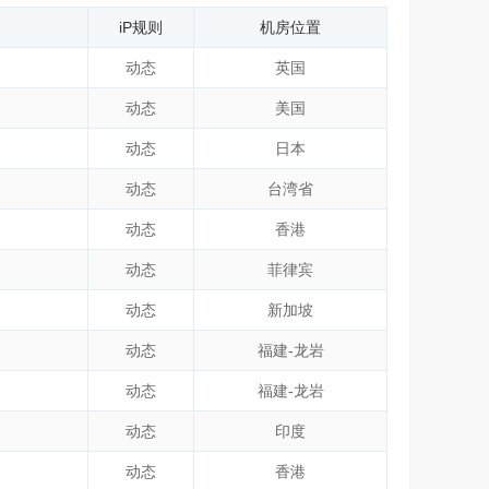
iP规则
机房位置
动态
英国
动态
美国
动态
日本
动态
台湾省
动态
香港
动态
菲律宾
动态
新加坡
动态
福建-龙岩
动态
福建-龙岩
动态
印度
动态
香港