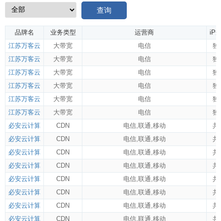
查询
品牌名
业务类型
运营商
iP
江苏万客云
大带宽
电信
独
江苏万客云
大带宽
电信
独
江苏万客云
大带宽
电信
独
江苏万客云
大带宽
电信
独
江苏万客云
大带宽
电信
独
江苏万客云
大带宽
电信
独
必安云计算
CDN
电信
,
联通
,
移动
共
必安云计算
CDN
电信
,
联通
,
移动
共
必安云计算
CDN
电信
,
联通
,
移动
共
必安云计算
CDN
电信
,
联通
,
移动
共
必安云计算
CDN
电信
,
联通
,
移动
共
必安云计算
CDN
电信
,
联通
,
移动
共
必安云计算
CDN
电信
,
联通
,
移动
共
必安云计算
CDN
电信
,
联通
,
移动
共