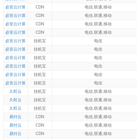
必安云计算
CDN
电信
,
联通
,
移动
必安云计算
CDN
电信
,
联通
,
移动
必安云计算
CDN
电信
,
联通
,
移动
必安云计算
CDN
电信
,
联通
,
移动
必安云计算
挂机宝
电信
必安云计算
挂机宝
电信
必安云计算
挂机宝
电信
必安云计算
挂机宝
电信
必安云计算
挂机宝
电信
必安云计算
挂机宝
电信
久旺云
挂机宝
电信
,
联通
,
移动
久旺云
挂机宝
电信
,
联通
,
移动
久旺云
挂机宝
电信
,
联通
,
移动
易付云
CDN
电信
,
联通
,
移动
易付云
CDN
电信
,
联通
,
移动
易付云
CDN
电信
,
联通
,
移动