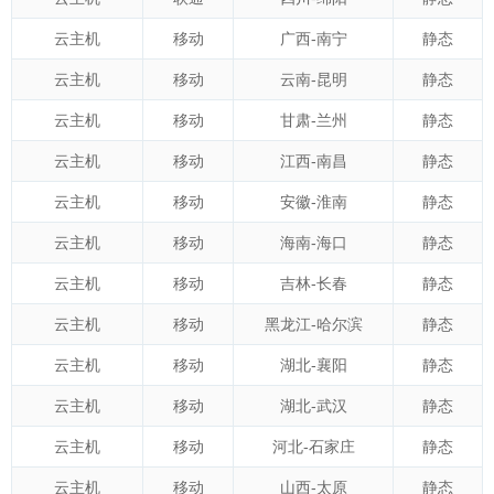
云主机
移动
广西-南宁
静态
云主机
移动
云南-昆明
静态
云主机
移动
甘肃-兰州
静态
云主机
移动
江西-南昌
静态
云主机
移动
安徽-淮南
静态
云主机
移动
海南-海口
静态
云主机
移动
吉林-长春
静态
云主机
移动
黑龙江-哈尔滨
静态
云主机
移动
湖北-襄阳
静态
云主机
移动
湖北-武汉
静态
云主机
移动
河北-石家庄
静态
云主机
移动
山西-太原
静态