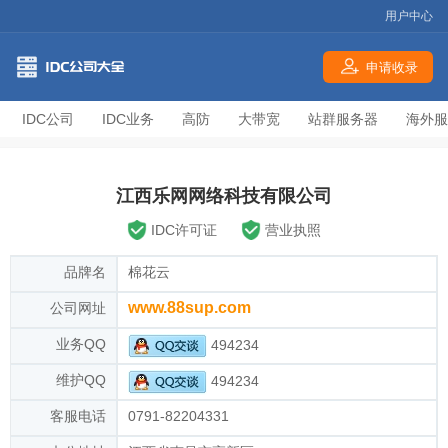
用户中心
申请收录
IDC公司
IDC业务
高防
大带宽
站群服务器
海外服
江西乐网网络科技有限公司
IDC许可证
营业执照
品牌名
棉花云
www.88sup.com
公司网址
业务QQ
494234
维护QQ
494234
客服电话
0791-82204331