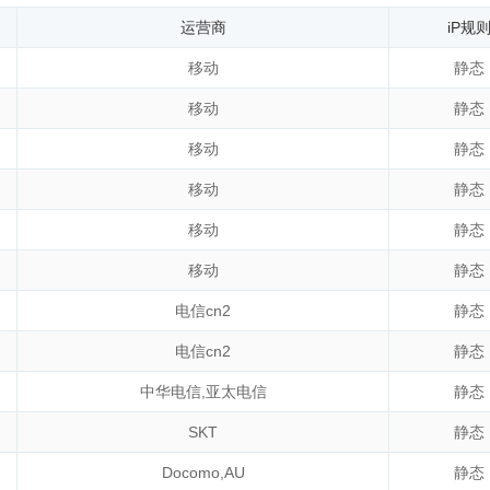
运营商
iP规
移动
静态
移动
静态
移动
静态
移动
静态
移动
静态
移动
静态
电信cn2
静态
电信cn2
静态
中华电信
,
亚太电信
静态
SKT
静态
Docomo
,
AU
静态