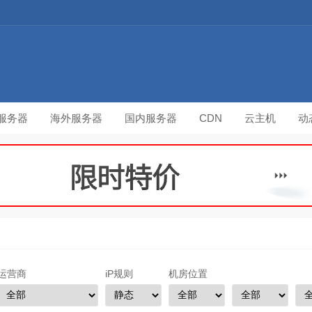
服务器
海外服务器
国内服务器
CDN
云主机
动
运营商
iP规则
机房位置