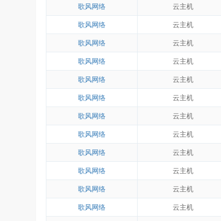
歌风网络
云主机
歌风网络
云主机
歌风网络
云主机
歌风网络
云主机
歌风网络
云主机
歌风网络
云主机
歌风网络
云主机
歌风网络
云主机
歌风网络
云主机
歌风网络
云主机
歌风网络
云主机
歌风网络
云主机