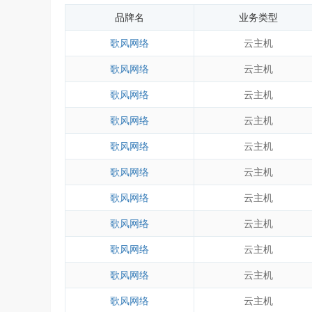
品牌名
业务类型
歌风网络
云主机
歌风网络
云主机
歌风网络
云主机
歌风网络
云主机
歌风网络
云主机
歌风网络
云主机
歌风网络
云主机
歌风网络
云主机
歌风网络
云主机
歌风网络
云主机
歌风网络
云主机