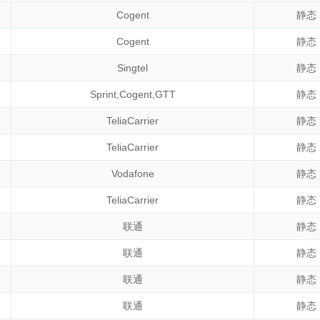
Cogent
静态
Cogent
静态
Singtel
静态
Sprint
,
Cogent
,
GTT
静态
TeliaCarrier
静态
TeliaCarrier
静态
Vodafone
静态
TeliaCarrier
静态
联通
静态
联通
静态
联通
静态
联通
静态